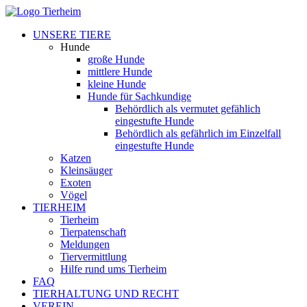
UNSERE TIERE
Hunde
große Hunde
mittlere Hunde
kleine Hunde
Hunde für Sachkundige
Behördlich als vermutet gefählich
eingestufte Hunde
Behördlich als gefährlich im Einzelfall
eingestufte Hunde
Katzen
Kleinsäuger
Exoten
Vögel
TIERHEIM
Tierheim
Tierpatenschaft
Meldungen
Tiervermittlung
Hilfe rund ums Tierheim
FAQ
TIERHALTUNG UND RECHT
VEREIN