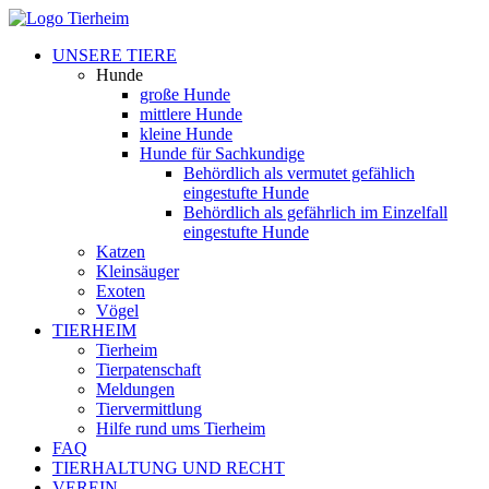
UNSERE TIERE
Hunde
große Hunde
mittlere Hunde
kleine Hunde
Hunde für Sachkundige
Behördlich als vermutet gefählich
eingestufte Hunde
Behördlich als gefährlich im Einzelfall
eingestufte Hunde
Katzen
Kleinsäuger
Exoten
Vögel
TIERHEIM
Tierheim
Tierpatenschaft
Meldungen
Tiervermittlung
Hilfe rund ums Tierheim
FAQ
TIERHALTUNG UND RECHT
VEREIN