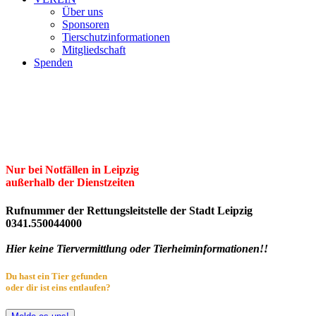
Über uns
Sponsoren
Tierschutzinformationen
Mitgliedschaft
Spenden
Erster Freier Tierschutzverein Leipzig
und Umgebung e.V.
Herzlich willkommen im Tierheim Leipzig!
Nur bei Notfällen in Leipzig
außerhalb der Dienstzeiten
Rufnummer der Rettungsleitstelle der Stadt Leipzig
0341.550044000
Hier keine Tiervermittlung oder Tierheiminformationen!!
Du hast ein Tier gefunden
oder dir ist eins entlaufen?