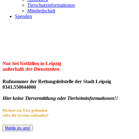
Tierschutzinformationen
Mitgliedschaft
Spenden
Erster Freier Tierschutzverein Leipzig
und Umgebung e.V.
Herzlich willkommen im Tierheim Leipzig!
Nur bei Notfällen in Leipzig
außerhalb der Dienstzeiten
Rufnummer der Rettungsleitstelle der Stadt Leipzig
0341.550044000
Hier keine Tiervermittlung oder Tierheiminformationen!!
Du hast ein Tier gefunden
oder dir ist eins entlaufen?
Melde es uns!