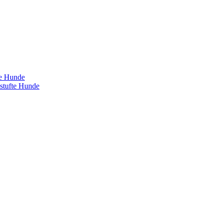
te Hunde
estufte Hunde