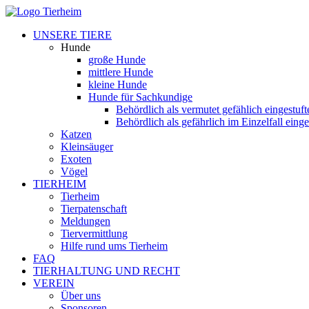
UNSERE TIERE
Hunde
große Hunde
mittlere Hunde
kleine Hunde
Hunde für Sachkundige
Behördlich als vermutet gefählich eingestuf
Behördlich als gefährlich im Einzelfall eing
Katzen
Kleinsäuger
Exoten
Vögel
TIERHEIM
Tierheim
Tierpatenschaft
Meldungen
Tiervermittlung
Hilfe rund ums Tierheim
FAQ
TIERHALTUNG UND RECHT
VEREIN
Über uns
Sponsoren