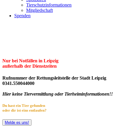
Tierschutzinformationen
Mitgliedschaft
Spenden
Erster Freier Tierschutzverein Leipzig
und Umgebung e.V.
Herzlich willkommen im Tierheim Leipzig!
Nur bei Notfällen in Leipzig
außerhalb der Dienstzeiten
Rufnummer der Rettungsleitstelle der Stadt Leipzig
0341.550044000
Hier keine Tiervermittlung oder Tierheiminformationen!!
Du hast ein Tier gefunden
oder dir ist eins entlaufen?
Melde es uns!