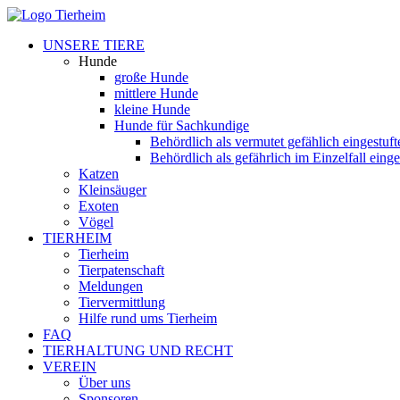
UNSERE TIERE
Hunde
große Hunde
mittlere Hunde
kleine Hunde
Hunde für Sachkundige
Behördlich als vermutet gefählich eingestuf
Behördlich als gefährlich im Einzelfall eing
Katzen
Kleinsäuger
Exoten
Vögel
TIERHEIM
Tierheim
Tierpatenschaft
Meldungen
Tiervermittlung
Hilfe rund ums Tierheim
FAQ
TIERHALTUNG UND RECHT
VEREIN
Über uns
Sponsoren