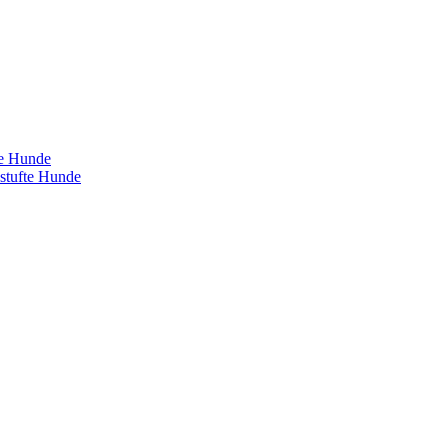
te Hunde
estufte Hunde