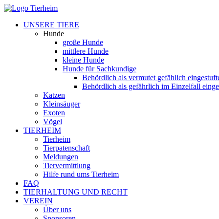
UNSERE TIERE
Hunde
große Hunde
mittlere Hunde
kleine Hunde
Hunde für Sachkundige
Behördlich als vermutet gefählich eingestuf
Behördlich als gefährlich im Einzelfall eing
Katzen
Kleinsäuger
Exoten
Vögel
TIERHEIM
Tierheim
Tierpatenschaft
Meldungen
Tiervermittlung
Hilfe rund ums Tierheim
FAQ
TIERHALTUNG UND RECHT
VEREIN
Über uns
Sponsoren