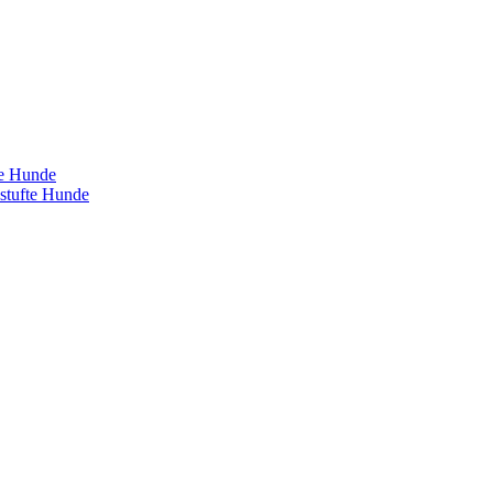
te Hunde
estufte Hunde