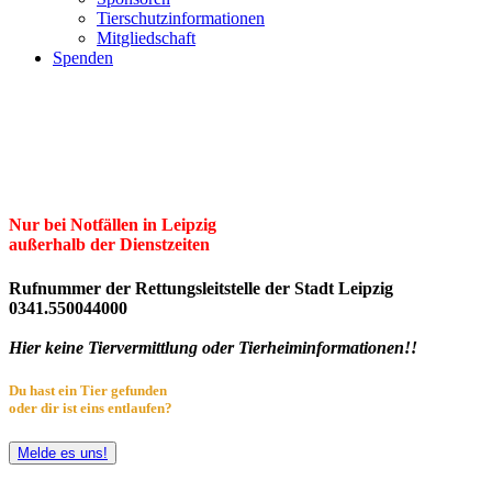
Tierschutzinformationen
Mitgliedschaft
Spenden
Erster Freier Tierschutzverein Leipzig
und Umgebung e.V.
Herzlich willkommen im Tierheim Leipzig!
Nur bei Notfällen in Leipzig
außerhalb der Dienstzeiten
Rufnummer der Rettungsleitstelle der Stadt Leipzig
0341.550044000
Hier keine Tiervermittlung oder Tierheiminformationen!!
Du hast ein Tier gefunden
oder dir ist eins entlaufen?
Melde es uns!