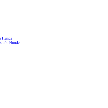
te Hunde
estufte Hunde