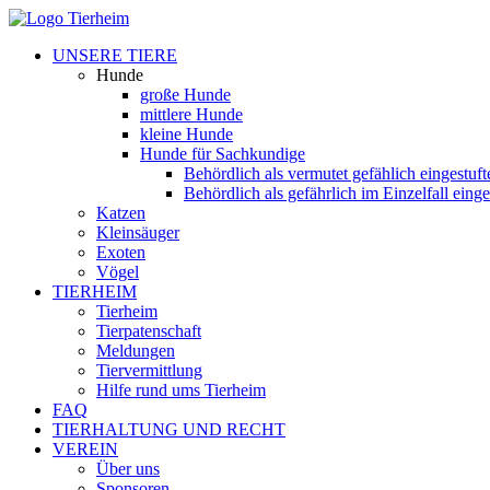
UNSERE TIERE
Hunde
große Hunde
mittlere Hunde
kleine Hunde
Hunde für Sachkundige
Behördlich als vermutet gefählich eingestuf
Behördlich als gefährlich im Einzelfall eing
Katzen
Kleinsäuger
Exoten
Vögel
TIERHEIM
Tierheim
Tierpatenschaft
Meldungen
Tiervermittlung
Hilfe rund ums Tierheim
FAQ
TIERHALTUNG UND RECHT
VEREIN
Über uns
Sponsoren