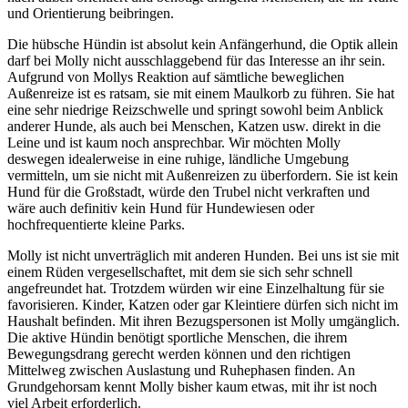
und Orientierung beibringen.
Die hübsche Hündin ist absolut kein Anfängerhund, die Optik allein
darf bei Molly nicht ausschlaggebend für das Interesse an ihr sein.
Aufgrund von Mollys Reaktion auf sämtliche beweglichen
Außenreize ist es ratsam, sie mit einem Maulkorb zu führen. Sie hat
eine sehr niedrige Reizschwelle und springt sowohl beim Anblick
anderer Hunde, als auch bei Menschen, Katzen usw. direkt in die
Leine und ist kaum noch ansprechbar. Wir möchten Molly
deswegen idealerweise in eine ruhige, ländliche Umgebung
vermitteln, um sie nicht mit Außenreizen zu überfordern. Sie ist kein
Hund für die Großstadt, würde den Trubel nicht verkraften und
wäre auch definitiv kein Hund für Hundewiesen oder
hochfrequentierte kleine Parks.
Molly ist nicht unverträglich mit anderen Hunden. Bei uns ist sie mit
einem Rüden vergesellschaftet, mit dem sie sich sehr schnell
angefreundet hat. Trotzdem würden wir eine Einzelhaltung für sie
favorisieren. Kinder, Katzen oder gar Kleintiere dürfen sich nicht im
Haushalt befinden. Mit ihren Bezugspersonen ist Molly umgänglich.
Die aktive Hündin benötigt sportliche Menschen, die ihrem
Bewegungsdrang gerecht werden können und den richtigen
Mittelweg zwischen Auslastung und Ruhephasen finden. An
Grundgehorsam kennt Molly bisher kaum etwas, mit ihr ist noch
viel Arbeit erforderlich.