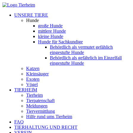
UNSERE TIERE
Hunde
große Hunde
mittlere Hunde
kleine Hunde
Hunde für Sachkundige
Behördlich als vermutet gefählich
eingestufte Hunde
Behördlich als gefährlich im Einzelfall
eingestufte Hunde
Katzen
Kleinsäuger
Exoten
Vögel
TIERHEIM
Tierheim
Tierpatenschaft
Meldungen
Tiervermittlung
Hilfe rund ums Tierheim
FAQ
TIERHALTUNG UND RECHT
VEREIN