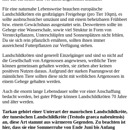
Für eine naturnahe Lebensweise brauchen europäische
Landschildkröten ein großzügiges Freigehege (pro Tier 10qm), es
sollte ausbruchssicher umzäunt und mit einem beheizbaren Frühbeet
bzw. einem Gewächshaus ausgestattet sein. Desweiteren sollte im
Gehege eine Wasserschale, sowie viel Struktur in Form von
Versteckpflanzen, Unterschlüpfen und Sonnenplätzen nicht fehlen.
Da sie sich rein pflanzlich ernähren, sollten ihnen immer
ausreichend Futterpflanzen zur Verfügung stehen.
Landschildkröten sind generell Einzelgänger und sind so nicht auf
die Gesellschaft von Artgenossen angewiesen, weibliche Tiere
können gemeinsam gehalten werden, sie ziehen aber keinen
positiven Nutzen daraus. Aufgrund der starken Paarungswut der
männlichen Tiere sollten diese nicht mit weiblichen Artgenossen in
einem Gehege gehalten werden.
Auch die enorm lange Lebensdauer sollte vor einer Anschaffung
bedacht werden, bei guter Pflege können Landschildkröten 70 Jahre
und älter werden.
Tarkan gehört einer Unterart der maurischen Landschildkröte,
der tunesischen Landschildkröte (
Testudo graeca nabeulensis)
an, diese Art stammt aus wärmeren Gegenden. Zu beachten ist
hier, dass sie eine Sommerruhe von Ende Juni bis Anfang