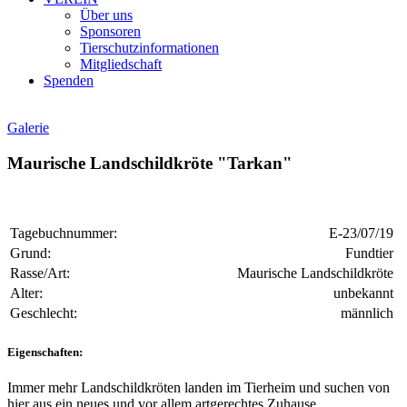
Über uns
Sponsoren
Tierschutzinformationen
Mitgliedschaft
Spenden
Galerie
Maurische Landschildkröte "Tarkan"
Tagebuchnummer:
E-23/07/19
Grund:
Fundtier
Rasse/Art:
Maurische Landschildkröte
Alter:
unbekannt
Geschlecht:
männlich
Eigenschaften:
Immer mehr Landschildkröten landen im Tierheim und suchen von
hier aus ein neues und vor allem artgerechtes Zuhause.