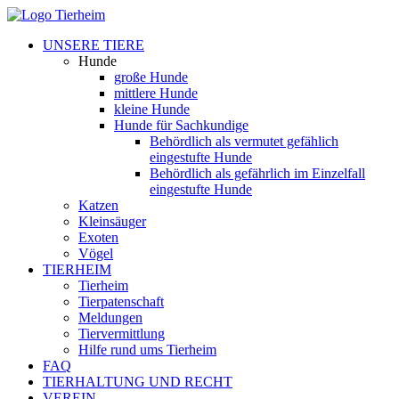
UNSERE TIERE
Hunde
große Hunde
mittlere Hunde
kleine Hunde
Hunde für Sachkundige
Behördlich als vermutet gefählich
eingestufte Hunde
Behördlich als gefährlich im Einzelfall
eingestufte Hunde
Katzen
Kleinsäuger
Exoten
Vögel
TIERHEIM
Tierheim
Tierpatenschaft
Meldungen
Tiervermittlung
Hilfe rund ums Tierheim
FAQ
TIERHALTUNG UND RECHT
VEREIN