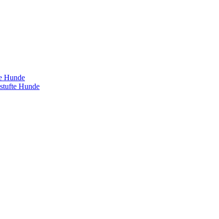
te Hunde
estufte Hunde