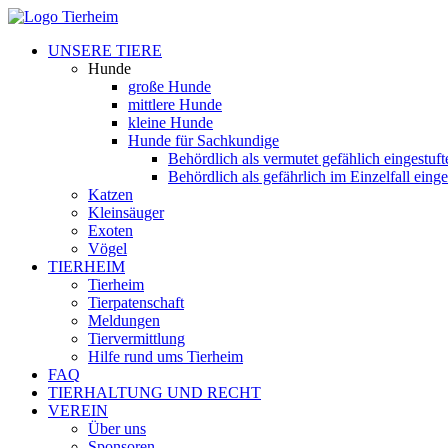
UNSERE TIERE
Hunde
große Hunde
mittlere Hunde
kleine Hunde
Hunde für Sachkundige
Behördlich als vermutet gefählich eingestuf
Behördlich als gefährlich im Einzelfall eing
Katzen
Kleinsäuger
Exoten
Vögel
TIERHEIM
Tierheim
Tierpatenschaft
Meldungen
Tiervermittlung
Hilfe rund ums Tierheim
FAQ
TIERHALTUNG UND RECHT
VEREIN
Über uns
Sponsoren