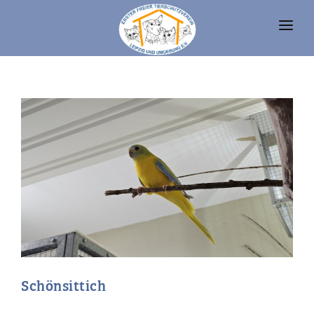
UNSERE TIERE
TIERHEIM
FAQ
TIERHALTUNG UND RECHT
VEREIN
SPENDEN
Schönsittich