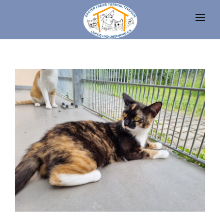
UNSERE TIERE
TIERHEIM
FAQ
TIERHALTUNG UND RECHT
VEREIN
SPENDEN